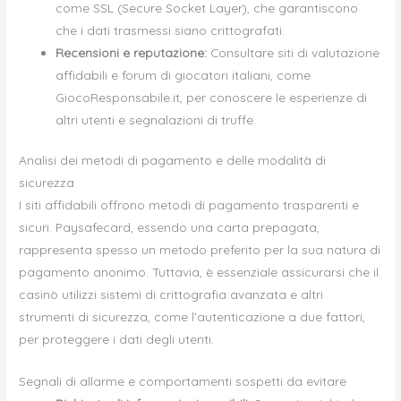
come SSL (Secure Socket Layer), che garantiscono
che i dati trasmessi siano crittografati.
Recensioni e reputazione:
Consultare siti di valutazione
affidabili e forum di giocatori italiani, come
GiocoResponsabile.it, per conoscere le esperienze di
altri utenti e segnalazioni di truffe.
Analisi dei metodi di pagamento e delle modalità di
sicurezza
I siti affidabili offrono metodi di pagamento trasparenti e
sicuri. Paysafecard, essendo una carta prepagata,
rappresenta spesso un metodo preferito per la sua natura di
pagamento anonimo. Tuttavia, è essenziale assicurarsi che il
casinò utilizzi sistemi di crittografia avanzata e altri
strumenti di sicurezza, come l’autenticazione a due fattori,
per proteggere i dati degli utenti.
Segnali di allarme e comportamenti sospetti da evitare