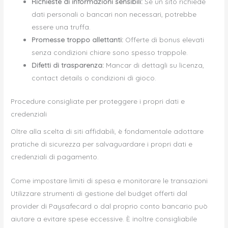
Richieste di informazioni sensibili:
Se un sito richiede
dati personali o bancari non necessari, potrebbe
essere una truffa.
Promesse troppo allettanti:
Offerte di bonus elevati
senza condizioni chiare sono spesso trappole.
Difetti di trasparenza:
Mancar di dettagli su licenza,
contact details o condizioni di gioco.
Procedure consigliate per proteggere i propri dati e
credenziali
Oltre alla scelta di siti affidabili, è fondamentale adottare
pratiche di sicurezza per salvaguardare i propri dati e
credenziali di pagamento.
Come impostare limiti di spesa e monitorare le transazioni
Utilizzare strumenti di gestione del budget offerti dal
provider di Paysafecard o dal proprio conto bancario può
aiutare a evitare spese eccessive. È inoltre consigliabile