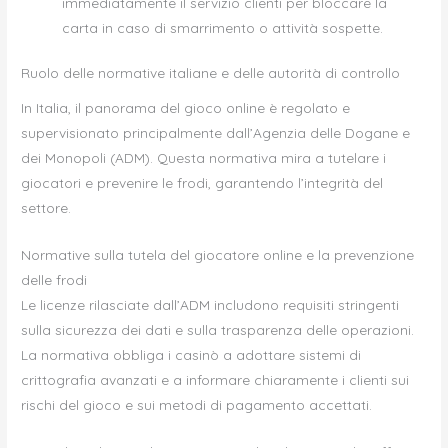
immediatamente il servizio clienti per bloccare la
carta in caso di smarrimento o attività sospette.
Ruolo delle normative italiane e delle autorità di controllo
In Italia, il panorama del gioco online è regolato e
supervisionato principalmente dall’Agenzia delle Dogane e
dei Monopoli (ADM). Questa normativa mira a tutelare i
giocatori e prevenire le frodi, garantendo l’integrità del
settore.
Normative sulla tutela del giocatore online e la prevenzione
delle frodi
Le licenze rilasciate dall’ADM includono requisiti stringenti
sulla sicurezza dei dati e sulla trasparenza delle operazioni.
La normativa obbliga i casinò a adottare sistemi di
crittografia avanzati e a informare chiaramente i clienti sui
rischi del gioco e sui metodi di pagamento accettati.