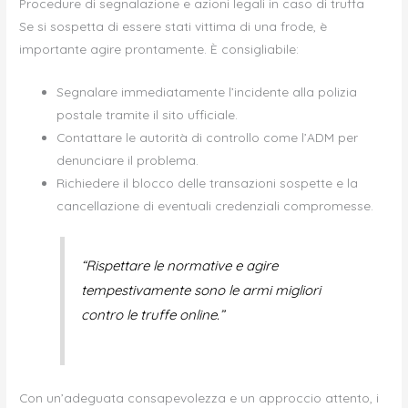
Procedure di segnalazione e azioni legali in caso di truffa
Se si sospetta di essere stati vittima di una frode, è
importante agire prontamente. È consigliabile:
Segnalare immediatamente l’incidente alla polizia
postale tramite il sito ufficiale.
Contattare le autorità di controllo come l’ADM per
denunciare il problema.
Richiedere il blocco delle transazioni sospette e la
cancellazione di eventuali credenziali compromesse.
“Rispettare le normative e agire
tempestivamente sono le armi migliori
contro le truffe online.”
Con un’adeguata consapevolezza e un approccio attento, i