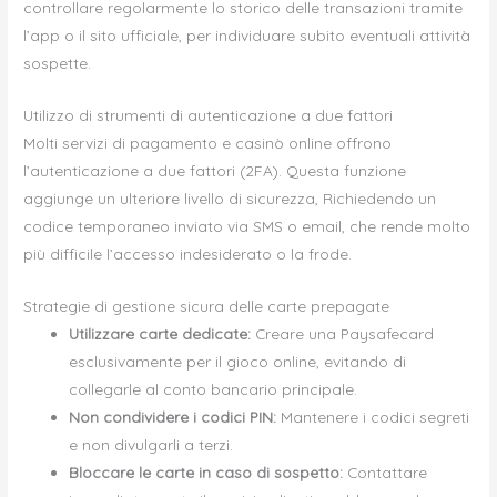
controllare regolarmente lo storico delle transazioni tramite
l’app o il sito ufficiale, per individuare subito eventuali attività
sospette.
Utilizzo di strumenti di autenticazione a due fattori
Molti servizi di pagamento e casinò online offrono
l’autenticazione a due fattori (2FA). Questa funzione
aggiunge un ulteriore livello di sicurezza, Richiedendo un
codice temporaneo inviato via SMS o email, che rende molto
più difficile l’accesso indesiderato o la frode.
Strategie di gestione sicura delle carte prepagate
Utilizzare carte dedicate:
Creare una Paysafecard
esclusivamente per il gioco online, evitando di
collegarle al conto bancario principale.
Non condividere i codici PIN:
Mantenere i codici segreti
e non divulgarli a terzi.
Bloccare le carte in caso di sospetto:
Contattare