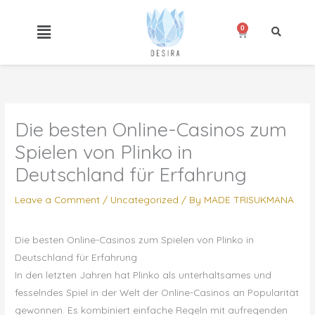
Skip
to
0
Cart
content
Die besten Online-Casinos zum
Spielen von Plinko in
Deutschland für Erfahrung
Leave a Comment
/
Uncategorized
/ By
MADE TRISUKMANA
Die besten Online-Casinos zum Spielen von Plinko in
Deutschland für Erfahrung
In den letzten Jahren hat Plinko als unterhaltsames und
fesselndes Spiel in der Welt der Online-Casinos an Popularität
gewonnen. Es kombiniert einfache Regeln mit aufregenden