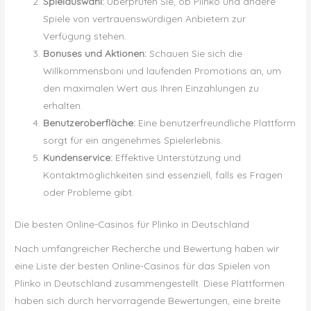
Spielauswahl:
Überprüfen Sie, ob Plinko und andere
Spiele von vertrauenswürdigen Anbietern zur
Verfügung stehen.
Bonuses und Aktionen:
Schauen Sie sich die
Willkommensboni und laufenden Promotions an, um
den maximalen Wert aus Ihren Einzahlungen zu
erhalten.
Benutzeroberfläche:
Eine benutzerfreundliche Plattform
sorgt für ein angenehmes Spielerlebnis.
Kundenservice:
Effektive Unterstützung und
Kontaktmöglichkeiten sind essenziell, falls es Fragen
oder Probleme gibt.
Die besten Online-Casinos für Plinko in Deutschland
Nach umfangreicher Recherche und Bewertung haben wir
eine Liste der besten Online-Casinos für das Spielen von
Plinko in Deutschland zusammengestellt. Diese Plattformen
haben sich durch hervorragende Bewertungen, eine breite