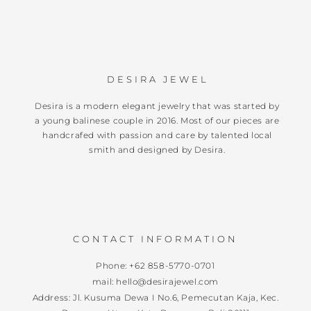
DESIRA JEWEL
Desira is a modern elegant jewelry that was started by
a young balinese couple in 2016. Most of our pieces are
handcrafed with passion and care by talented local
smith and designed by Desira.
CONTACT INFORMATION
Phone: +62 858-5770-0701
mail: hello@desirajewel.com
Address: Jl. Kusuma Dewa I No.6, Pemecutan Kaja, Kec.