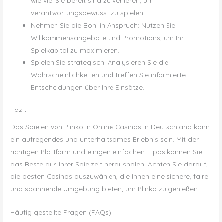
wie viel Sie bereit sind zu verlieren, um
verantwortungsbewusst zu spielen.
Nehmen Sie die Boni in Anspruch: Nutzen Sie
Willkommensangebote und Promotions, um Ihr
Spielkapital zu maximieren.
Spielen Sie strategisch: Analysieren Sie die
Wahrscheinlichkeiten und treffen Sie informierte
Entscheidungen über Ihre Einsätze.
Fazit
Das Spielen von Plinko in Online-Casinos in Deutschland kann
ein aufregendes und unterhaltsames Erlebnis sein. Mit der
richtigen Plattform und einigen einfachen Tipps können Sie
das Beste aus Ihrer Spielzeit herausholen. Achten Sie darauf,
die besten Casinos auszuwählen, die Ihnen eine sichere, faire
und spannende Umgebung bieten, um Plinko zu genießen.
Häufig gestellte Fragen (FAQs)