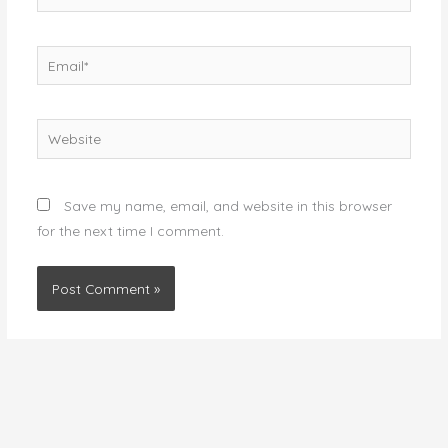
Email*
Website
Save my name, email, and website in this browser
for the next time I comment.