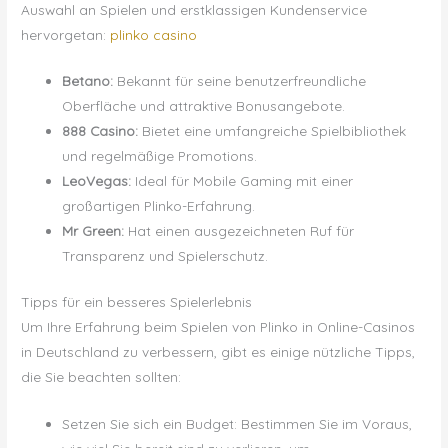
Auswahl an Spielen und erstklassigen Kundenservice
hervorgetan:
plinko casino
Betano:
Bekannt für seine benutzerfreundliche
Oberfläche und attraktive Bonusangebote.
888 Casino:
Bietet eine umfangreiche Spielbibliothek
und regelmäßige Promotions.
LeoVegas:
Ideal für Mobile Gaming mit einer
großartigen Plinko-Erfahrung.
Mr Green:
Hat einen ausgezeichneten Ruf für
Transparenz und Spielerschutz.
Tipps für ein besseres Spielerlebnis
Um Ihre Erfahrung beim Spielen von Plinko in Online-Casinos
in Deutschland zu verbessern, gibt es einige nützliche Tipps,
die Sie beachten sollten:
Setzen Sie sich ein Budget: Bestimmen Sie im Voraus,