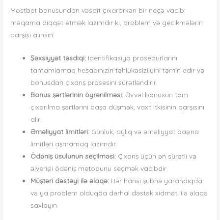
Mostbet bonusundan vəsait çıxararkən bir neçə vacib
məqama diqqət etmək lazımdır ki, problem və gecikmələrin
qarşısı alınsın:
Şəxsiyyət təsdiqi:
Identifikasiya prosedurlarını
tamamlamaq hesabınızın təhlükəsizliyini təmin edir və
bonusdan çıxarış prosesini sürətləndirir.
Bonus şərtlərinin öyrənilməsi:
Əvvəl bonusun tam
çıxarılma şərtlərini başa düşmək, vaxt itkisinin qarşısını
alır.
Əməliyyat limitləri:
Günlük, aylıq və əməliyyat başına
limitləri aşmamaq lazımdır.
Ödəniş üsulunun seçilməsi:
Çıxarış üçün ən sürətli və
əlverişli ödəniş metodunu seçmək vacibdir.
Müştəri dəstəyi ilə əlaqə:
Hər hansı şübhə yarandıqda
və ya problem olduqda dərhal dəstək xidməti ilə əlaqə
saxlayın.