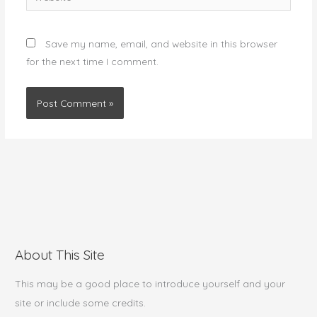
Save my name, email, and website in this browser
for the next time I comment.
About This Site
This may be a good place to introduce yourself and your
site or include some credits.