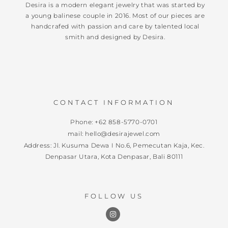
Desira is a modern elegant jewelry that was started by
a young balinese couple in 2016. Most of our pieces are
handcrafed with passion and care by talented local
smith and designed by Desira.
CONTACT INFORMATION
Phone: +62 858-5770-0701
mail: hello@desirajewel.com
Address: Jl. Kusuma Dewa I No.6, Pemecutan Kaja, Kec.
Denpasar Utara, Kota Denpasar, Bali 80111
FOLLOW US
I