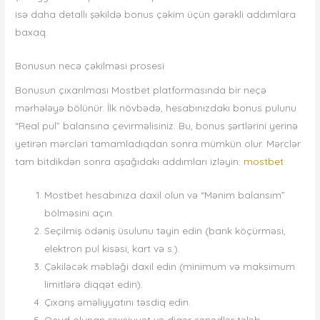
isə daha detallı şəkildə bonus çəkim üçün gərəkli addımlara
baxaq.
Bonusun necə çəkilməsi prosesi
Bonusun çıxarılması Mostbet platformasında bir neçə
mərhələyə bölünür. İlk növbədə, hesabınızdakı bonus pulunu
“Real pul” balansına çevirməlisiniz. Bu, bonus şərtlərini yerinə
yetirən mərcləri tamamladıqdan sonra mümkün olur. Mərclər
tam bitdikdən sonra aşağıdakı addımları izləyin:
mostbet
Mostbet hesabınıza daxil olun və “Mənim balansım”
bölməsini açın.
Seçilmiş ödəniş üsulunu təyin edin (bank köçürməsi,
elektron pul kisəsi, kart və s.).
Çəkiləcək məbləği daxil edin (minimum və maksimum
limitlərə diqqət edin).
Çıxarış əməliyyatını təsdiq edin.
Qeyd olunan şəxsiyyət və digər sənədlər tələb