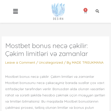
Skip
to
0
Cart
content
Mostbet bonus necə çəkilir:
Çəkim limitləri və zamanlar
Leave a Comment
/
Uncategorized
/ By
MADE TRISUKMANA
Mostbet bonus necə çəkilir: Çəkim limitləri və zamanlar
Mostbet bonusunu necə çəkəcəyiniz barədə suallar çox vaxt
istifadəçilər tərəfindən verilir. Bonusdan əldə olunan vəsaitləri
rahat və sürətli şəkildə hesaba çəkmək üçün müəyyən şərtləri
və limitləri bilməlisiniz. Bu məqalədə Mostbet bonuslarının
çəkilməsi prosesi, tətbiq olunan limitlər və bonus pulun