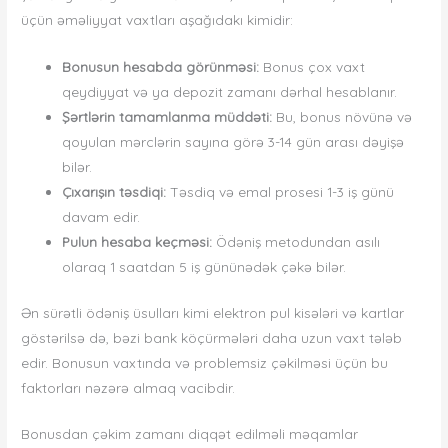
üçün əməliyyat vaxtları aşağıdakı kimidir:
Bonusun hesabda görünməsi:
Bonus çox vaxt
qeydiyyat və ya depozit zamanı dərhal hesablanır.
Şərtlərin tamamlanma müddəti:
Bu, bonus növünə və
qoyulan mərclərin sayına görə 3-14 gün arası dəyişə
bilər.
Çıxarışın təsdiqi:
Təsdiq və emal prosesi 1-3 iş günü
davam edir.
Pulun hesaba keçməsi:
Ödəniş metodundan asılı
olaraq 1 saatdan 5 iş gününədək çəkə bilər.
Ən sürətli ödəniş üsulları kimi elektron pul kisələri və kartlar
göstərilsə də, bəzi bank köçürmələri daha uzun vaxt tələb
edir. Bonusun vaxtında və problemsiz çəkilməsi üçün bu
faktorları nəzərə almaq vacibdir.
Bonusdan çəkim zamanı diqqət edilməli məqamlar