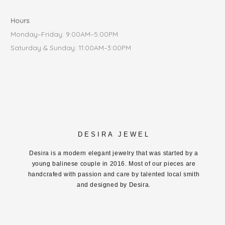
Hours
Monday–Friday: 9:00AM–5:00PM
Saturday & Sunday: 11:00AM–3:00PM
DESIRA JEWEL
Desira is a modern elegant jewelry that was started by a
young balinese couple in 2016. Most of our pieces are
handcrafed with passion and care by talented local smith
and designed by Desira.