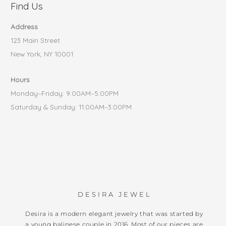
Find Us
Address
123 Main Street
New York, NY 10001
Hours
Monday–Friday: 9:00AM–5:00PM
Saturday & Sunday: 11:00AM–3:00PM
DESIRA JEWEL
Desira is a modern elegant jewelry that was started by
a young balinese couple in 2016. Most of our pieces are