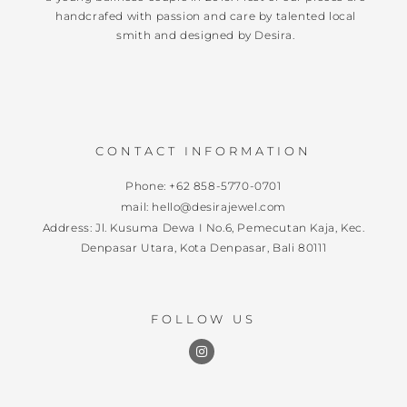
handcrafed with passion and care by talented local
smith and designed by Desira.
CONTACT INFORMATION
Phone: +62 858-5770-0701
mail: hello@desirajewel.com
Address: Jl. Kusuma Dewa I No.6, Pemecutan Kaja, Kec.
Denpasar Utara, Kota Denpasar, Bali 80111
FOLLOW US
I
n
s
t