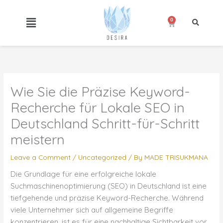
Skip
to
0
Cart
content
Wie Sie die Präzise Keyword-
Recherche für Lokale SEO in
Deutschland Schritt-für-Schritt
meistern
Leave a Comment
/
Uncategorized
/ By
MADE TRISUKMANA
Die Grundlage für eine erfolgreiche lokale
Suchmaschinenoptimierung (SEO) in Deutschland ist eine
tiefgehende und präzise Keyword-Recherche. Während
viele Unternehmer sich auf allgemeine Begriffe
konzentrieren, ist es für eine nachhaltige Sichtbarkeit vor